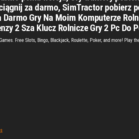
ciągnij za darmo, SimTractor pobierz p
Za Darmo Gry Na Moim Komputerze Roln
zy 2 Sza Klucz Rolnicze Gry 2 Pc Do P
o Games. Free Slots, Bingo, Blackjack, Roulette, Poker, and more! Play th
ns