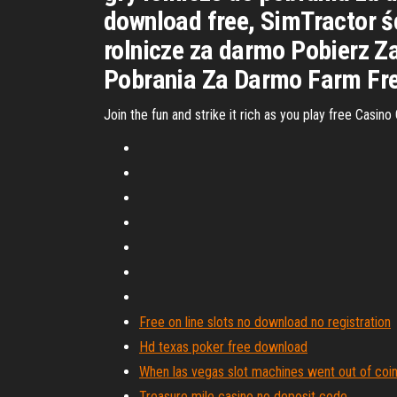
download free, SimTractor ś
rolnicze za darmo Pobierz 
Pobrania Za Darmo Farm Fren
Join the fun and strike it rich as you play free Casin
Free on line slots no download no registration
Hd texas poker free download
When las vegas slot machines went out of coi
Treasure mile casino no deposit code