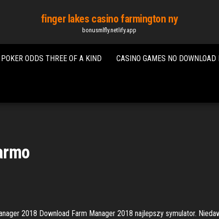
finger lakes casino farmington ny
bonusmlfly.netlify.app
POKER ODDS THREE OF A KIND
CASINO GAMES NO DOWNLOAD 
darmo
anager 2018 Download Farm Manager 2018 najlepszy symulator. Niedawn